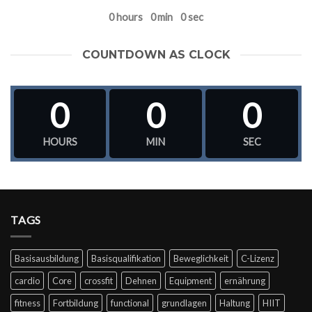
0
hours
0
min
0
sec
COUNTDOWN AS CLOCK
0
0
0
HOURS
MIN
SEC
TAGS
Basisausbildung
Basisqualifikation
Beweglichkeit
C-Lizenz
cardio
Core
crossfit
Dehnen
Equipment
ernährung
fitness
Fortbildung
functional
grundlagen
Haltung
HIIT