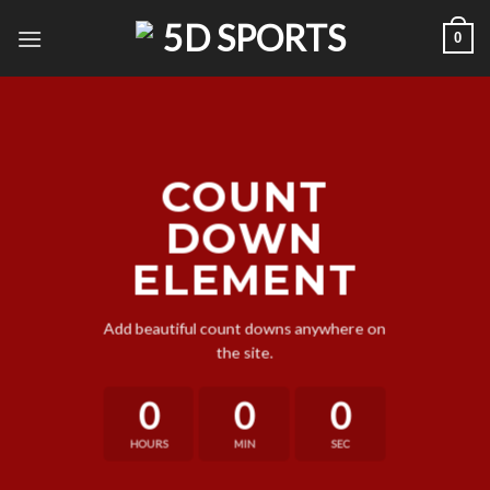
Zum
0
Inhalt
springen
COUNT
DOWN
ELEMENT
Add beautiful count downs anywhere on
the site.
0
0
0
HOURS
MIN
SEC