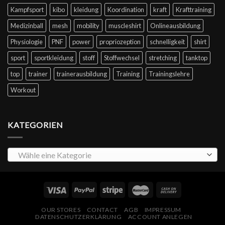
Kampfsport
kibo
kleidung
Koordination
kraft
Krafttraining
Medizinball
mesh
mobility
muscleshirt
Onlineausbildung
Physiologie
PNF
power
propriozeption
schnelligkeit
shirt
sport
sportkleidung
stoff
Stoffwechsel
stretching
tanktop
top
trainer
trainerausbildung
Training
Trainingslehre
Workout
KATEGORIEN
Wähle eine Kategorie
OUR STORES
CONTACT
AGB
IMPRESSUM
DATENSCHUTZERKLÄRUNG
ACCOUNT ANLEGEN