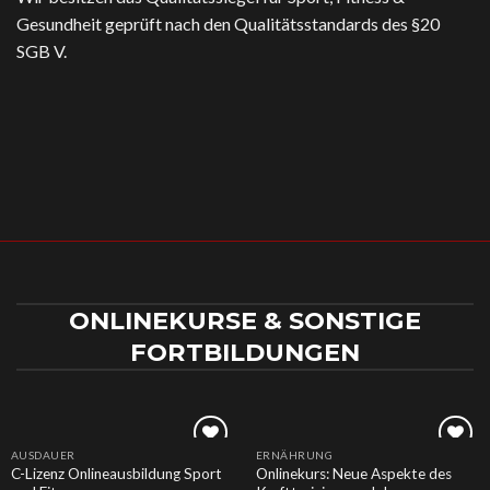
Gesundheit geprüft nach den Qualitätsstandards des §20
SGB V.
ONLINEKURSE & SONSTIGE
FORTBILDUNGEN
AUSDAUER
ERNÄHRUNG
Add to
Add to
C-Lizenz Onlineausbildung Sport
Onlinekurs: Neue Aspekte des
wishlist
wishlist