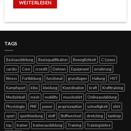
WEITERLESEN
TAGS
Basisausbildung
Basisqualifikation
Beweglichkeit
C-Lizenz
cardio
Core
crossfit
Dehnen
Equipment
ernährung
fitness
Fortbildung
functional
grundlagen
Haltung
HIIT
Kampfsport
kibo
kleidung
Koordination
kraft
Krafttraining
Medizinball
mesh
mobility
muscleshirt
Onlineausbildung
Physiologie
PNF
power
propriozeption
schnelligkeit
shirt
sport
sportkleidung
stoff
Stoffwechsel
stretching
tanktop
top
trainer
trainerausbildung
Training
Trainingslehre