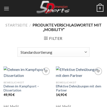
Zum
0
Inhalt
springen
STARTSEITE
/
PRODUKTE VERSCHLAGWORTET MIT
„MOBILITY“
FILTER
Add to
Add to
wishlist
wishlist
BEWEGLICHKEIT
BEWEGLICHKEIT
Dehnen im Kampfsport –
Effektive Dehnübungen mit dem
Dissertation
Partner
49,90
€
14,90
€
inkl. MwSt.
inkl. MwSt.