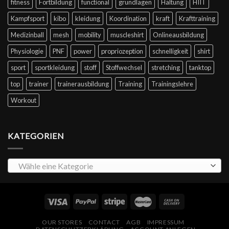
fitness
Fortbildung
functional
grundlagen
Haltung
HIIT
Kampfsport
kibo
kleidung
Koordination
kraft
Krafttraining
Medizinball
mesh
mobility
muscleshirt
Onlineausbildung
Physiologie
PNF
power
propriozeption
schnelligkeit
shirt
sport
sportkleidung
stoff
Stoffwechsel
stretching
tanktop
top
trainer
trainerausbildung
Training
Trainingslehre
Workout
KATEGORIEN
Wähle eine Kategorie
OUR STORES
CONTACT
AGB
IMPRESSUM