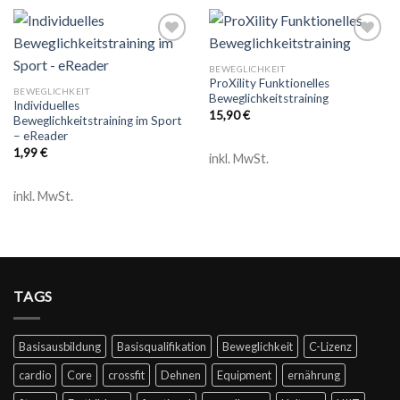
Add to
Add to
wishlist
wishlist
BEWEGLICHKEIT
ProXility Funktionelles
BEWEGLICHKEIT
Beweglichkeitstraining
Individuelles
15,90
€
Beweglichkeitstraining im Sport
– eReader
1,99
€
inkl. MwSt.
inkl. MwSt.
TAGS
Basisausbildung
Basisqualifikation
Beweglichkeit
C-Lizenz
cardio
Core
crossfit
Dehnen
Equipment
ernährung