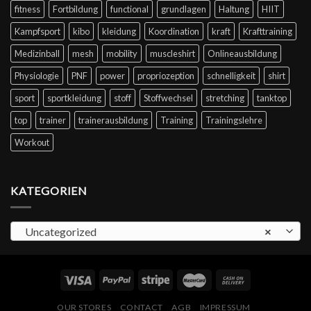
fitness
Fortbildung
functional
grundlagen
Haltung
HIIT
Kampfsport
kibo
kleidung
Koordination
kraft
Krafttraining
Medizinball
mesh
mobility
muscleshirt
Onlineausbildung
Physiologie
PNF
power
propriozeption
schnelligkeit
shirt
sport
sportkleidung
stoff
Stoffwechsel
stretching
tanktop
top
trainer
trainerausbildung
Training
Trainingslehre
Workout
KATEGORIEN
Uncategorized
×
OUR STORES
CONTACT
AGB
IMPRESSUM