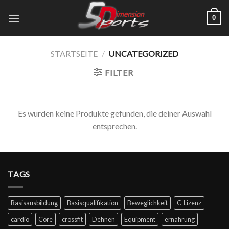
Zum
0
Inhalt
springen
STARTSEITE
/
UNCATEGORIZED
FILTER
Es wurden keine Produkte gefunden, die deiner Auswahl
entsprechen.
TAGS
Basisausbildung
Basisqualifikation
Beweglichkeit
C-Lizenz
cardio
Core
crossfit
Dehnen
Equipment
ernährung