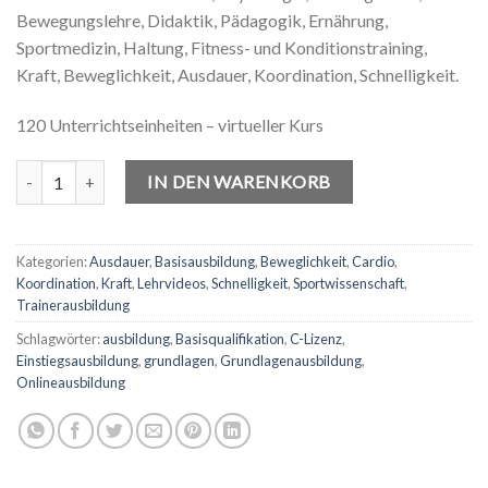
Bewegungslehre, Didaktik, Pädagogik, Ernährung,
Sportmedizin, Haltung, Fitness- und Konditionstraining,
Kraft, Beweglichkeit, Ausdauer, Koordination, Schnelligkeit.
120 Unterrichtseinheiten – virtueller Kurs
Basisqualifikation: Sport und Fitness C-Lizenz Menge
IN DEN WARENKORB
Kategorien:
Ausdauer
,
Basisausbildung
,
Beweglichkeit
,
Cardio
,
Koordination
,
Kraft
,
Lehrvideos
,
Schnelligkeit
,
Sportwissenschaft
,
Trainerausbildung
Schlagwörter:
ausbildung
,
Basisqualifikation
,
C-Lizenz
,
Einstiegsausbildung
,
grundlagen
,
Grundlagenausbildung
,
Onlineausbildung