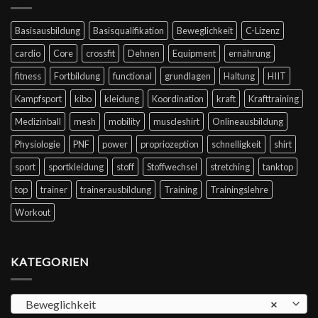
Basisausbildung
Basisqualifikation
Beweglichkeit
C-Lizenz
cardio
Core
crossfit
Dehnen
Equipment
ernährung
fitness
Fortbildung
functional
grundlagen
Haltung
HIIT
Kampfsport
kibo
kleidung
Koordination
kraft
Krafttraining
Medizinball
mesh
mobility
muscleshirt
Onlineausbildung
Physiologie
PNF
power
propriozeption
schnelligkeit
shirt
sport
sportkleidung
stoff
Stoffwechsel
stretching
tanktop
top
trainer
trainerausbildung
Training
Trainingslehre
Workout
KATEGORIEN
Beweglichkeit
×