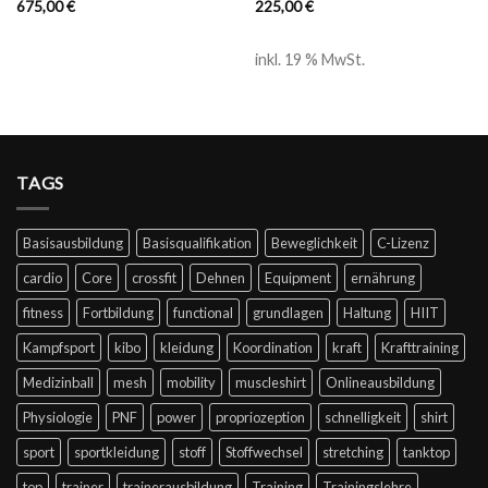
675,00
€
225,00
€
inkl. 19 % MwSt.
TAGS
Basisausbildung
Basisqualifikation
Beweglichkeit
C-Lizenz
cardio
Core
crossfit
Dehnen
Equipment
ernährung
fitness
Fortbildung
functional
grundlagen
Haltung
HIIT
Kampfsport
kibo
kleidung
Koordination
kraft
Krafttraining
Medizinball
mesh
mobility
muscleshirt
Onlineausbildung
Physiologie
PNF
power
propriozeption
schnelligkeit
shirt
sport
sportkleidung
stoff
Stoffwechsel
stretching
tanktop
top
trainer
trainerausbildung
Training
Trainingslehre