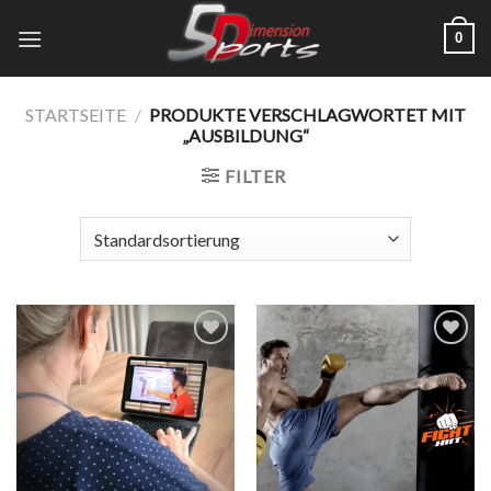
Zum
0
Inhalt
springen
STARTSEITE
/
PRODUKTE VERSCHLAGWORTET MIT
„AUSBILDUNG“
FILTER
Add to
Add to
wishlist
wishlist