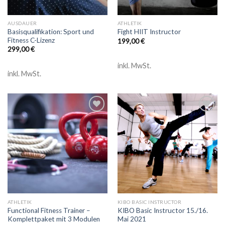
AUSDAUER
ATHLETIK
Basisqualifikation: Sport und
Fight HIIT Instructor
Fitness C-Lizenz
199,00
€
299,00
€
inkl. MwSt.
inkl. MwSt.
Add to
Add to
wishlist
wishlist
ATHLETIK
KIBO BASIC INSTRUCTOR
Functional Fitness Trainer –
KIBO Basic Instructor 15./16.
Komplettpaket mit 3 Modulen
Mai 2021