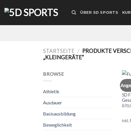
Zum
Inhalt
ÜBER 5D SPORTS
KUR
springen
STARTSEITE
/
PRODUKTE VERSC
„KLEINGERÄTE“
BROWSE
Ange
ATHL
Athletik
5D F
Gesa
Ausdauer
870,
Basisausbildung
inkl.
Beweglichkeit