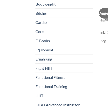
Bodyweight
ATHL
Ange
Bücher
Sprin
10,9
Cardio
Core
inkl
E-Books
zzgl.
Equipment
Ernährung
Fight HIIT
Functional Fitness
Functional Training
HIIT
KIBO Advanced Instructor