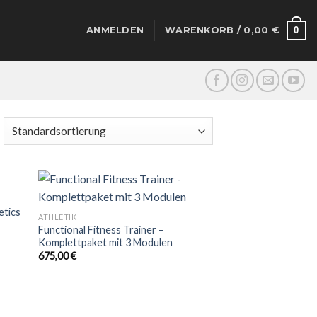
0
ANMELDEN
WARENKORB /
0,00
€
 to
Add to
etics
ATHLETIK
list
wishlist
Functional Fitness Trainer –
Komplettpaket mit 3 Modulen
675,00
€