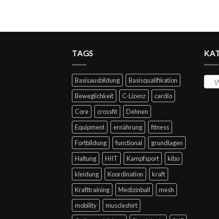
TAGS
KA
Basisausbildung
Basisqualifikation
W
Beweglichkeit
C-Lizenz
cardio
Core
crossfit
Dehnen
Equipment
ernährung
fitness
Fortbildung
functional
grundlagen
Haltung
HIIT
Kampfsport
kibo
kleidung
Koordination
kraft
Krafttraining
Medizinball
mesh
mobility
muscleshirt