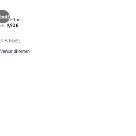
ETIK
bot!
Add to
gseil Fitness
wishlist
0
€
9,90
€
. 19 % MwSt.
Versandkosten