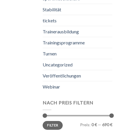
Stabilität
tickets
Trainerausbildung
Trainingsprogramme
Turnen
Uncategorized
Veröffentlichungen
Webinar
NACH PREIS FILTERN
Min.
Max.
Preis:
0 €
—
690 €
FILTER
Preis
Preis