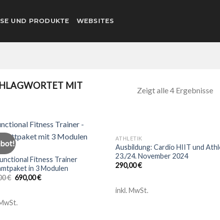
SE UND PRODUKTE
WEBSITES
HLAGWORTET MIT
Zeigt alle 4 Ergebnisse
ATHLETIK
bot!
Add to
Add
Ausbildung: Cardio HIIT und Athl
ETIK
wishlist
wish
23./24. November 2024
unctional Fitness Trainer
290,00
€
mtpaket in 3 Modulen
00
€
690,00
€
inkl. MwSt.
 MwSt.