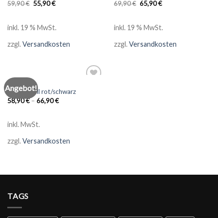
59,90
€
55,90
€
69,90
€
65,90
€
inkl. 19 % MwSt.
inkl. 19 % MwSt.
zzgl.
Versandkosten
zzgl.
Versandkosten
ATHLETIK
Angebot!
Add to
Medizinball rot/schwarz
wishlist
58,90
€
–
66,90
€
inkl. MwSt.
zzgl.
Versandkosten
TAGS