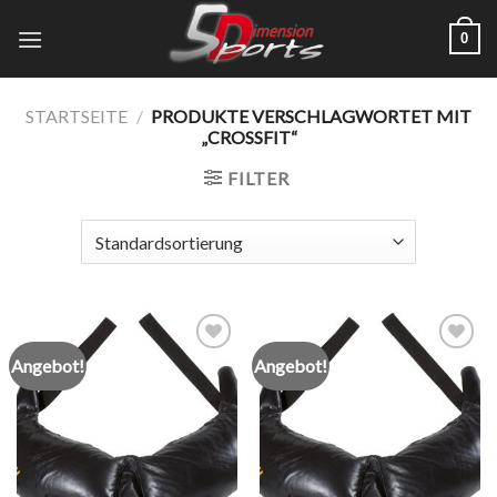
Zum
0
Inhalt
springen
STARTSEITE
/
PRODUKTE VERSCHLAGWORTET MIT
„CROSSFIT“
FILTER
Angebot!
Angebot!
Add to
Add to
wishlist
wishlist