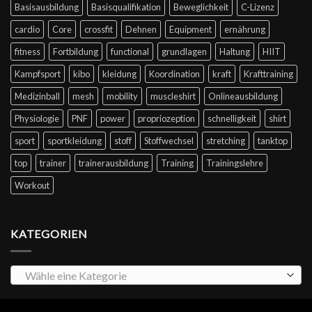
Basisausbildung
Basisqualifikation
Beweglichkeit
C-Lizenz
cardio
Core
crossfit
Dehnen
Equipment
ernährung
fitness
Fortbildung
functional
grundlagen
Haltung
HIIT
Kampfsport
kibo
kleidung
Koordination
kraft
Krafttraining
Medizinball
mesh
mobility
muscleshirt
Onlineausbildung
Physiologie
PNF
power
propriozeption
schnelligkeit
shirt
sport
sportkleidung
stoff
Stoffwechsel
stretching
tanktop
top
trainer
trainerausbildung
Training
Trainingslehre
Workout
KATEGORIEN
Wähle eine Kategorie