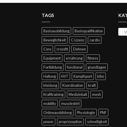
TAGS
KA
Basisausbildung
Basisqualifikation
W
Beweglichkeit
C-Lizenz
cardio
Core
crossfit
Dehnen
Equipment
ernährung
fitness
Fortbildung
functional
grundlagen
Haltung
HIIT
Kampfsport
kibo
kleidung
Koordination
kraft
Krafttraining
Medizinball
mesh
mobility
muscleshirt
Onlineausbildung
Physiologie
PNF
power
propriozeption
schnelligkeit