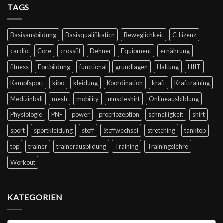
TAGS
Basisausbildung
Basisqualifikation
Beweglichkeit
C-Lizenz
cardio
Core
crossfit
Dehnen
Equipment
ernährung
fitness
Fortbildung
functional
grundlagen
Haltung
HIIT
Kampfsport
kibo
kleidung
Koordination
kraft
Krafttraining
Medizinball
mesh
mobility
muscleshirt
Onlineausbildung
Physiologie
PNF
power
propriozeption
schnelligkeit
shirt
sport
sportkleidung
stoff
Stoffwechsel
stretching
tanktop
top
trainer
trainerausbildung
Training
Trainingslehre
Workout
KATEGORIEN