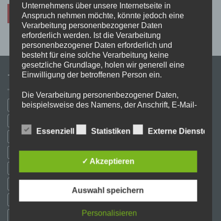
Unternehmens über unsere Internetseite in
NACHVERFOLGEN
Anspruch nehmen möchte, könnte jedoch eine
Verarbeitung personenbezogener Daten
erforderlich werden. Ist die Verarbeitung
personenbezogener Daten erforderlich und
besteht für eine solche Verarbeitung keine
gesetzliche Grundlage, holen wir generell eine
Einwilligung der betroffenen Person ein.
TAGS
Die Verarbeitung personenbezogener Daten,
beispielsweise des Namens, der Anschrift, E-Mail-
Basisausbildung
Basisqualifikation
Beweglichkeit
C-Lizenz
Adresse oder Telefonnummer einer betroffenen
cardio
Core
crossfit
Dehnen
Equipment
ernährung
Person, erfolgt stets im Einklang mit der
Essenziell
Statistiken
Externe Dienste
Datenschutz-Grundverordnung und in
fitness
Fortbildung
functional
grundlagen
Haltung
HIIT
Übereinstimmung mit den für uns geltenden
Kampfsport
kibo
kleidung
Koordination
kraft
Krafttraining
landesspezifischen Datenschutzbestimmungen.
✓ Akzeptieren
Mittels dieser Datenschutzerklärung möchte unser
Medizinball
mesh
mobility
muscleshirt
Onlineausbildung
Unternehmen die Öffentlichkeit über Art, Umfang
und Zweck der von uns erhobenen, genutzten und
Physiologie
PNF
power
propriozeption
schnelligkeit
shirt
Auswahl speichern
verarbeiteten personenbezogenen Daten
sport
sportkleidung
stoff
Stoffwechsel
stretching
tanktop
informieren. Ferner werden betroffene Personen
Personalisieren
mittels dieser Datenschutzerklärung über die ihnen
top
trainer
trainerausbildung
Training
Trainingslehre