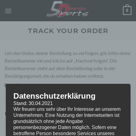
Zum
0
Inhalt
springen
TRACK YOUR ORDER
Um den Status deiner Bestellung zu verfolgen, gib bitte deine
Bestellnummer ein und klicke auf „Nachverfolgen“. Die
Bestellnummer steht auf dem Bestellbeleg oder in der
Bestätigungsmail, die du erhalten haben solltest.
Bestellnummer
Datenschutzerklärung
Stand: 30.04.2021
Wir freuen uns sehr über Ihr Interesse an unserem
Rechnungs-E-Mail
Unternehmen. Eine Nutzung der Internetseiten ist
grundsätzlich ohne jede Angabe
personenbezogener Daten möglich. Sofern eine
betroffene Person besondere Services unseres