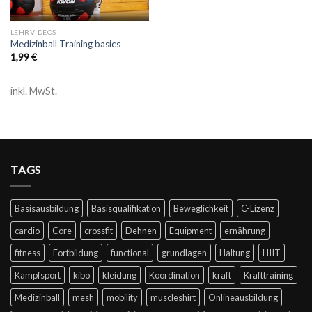
LEHRVIDEOS
Medizinball Training basics
1,99
€
inkl. MwSt.
TAGS
Basisausbildung
Basisqualifikation
Beweglichkeit
C-Lizenz
cardio
Core
crossfit
Dehnen
Equipment
ernährung
fitness
Fortbildung
functional
grundlagen
Haltung
HIIT
Kampfsport
kibo
kleidung
Koordination
kraft
Krafttraining
Medizinball
mesh
mobility
muscleshirt
Onlineausbildung