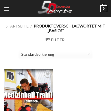
Zum
0
Inhalt
springen
STARTSEITE
/
PRODUKTE VERSCHLAGWORTET MIT
„BASICS“
FILTER
Add to
wishlist