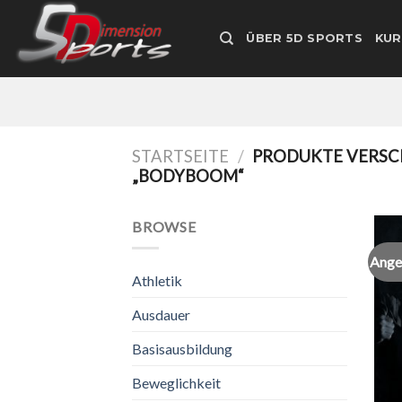
Zum
Inhalt
ÜBER 5D SPORTS
KUR
springen
STARTSEITE
/
PRODUKTE VERSC
„BODYBOOM“
BROWSE
Ange
Athletik
Ausdauer
Basisausbildung
Beweglichkeit