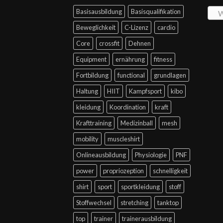
Basisausbildung
Basisqualifikation
W
Beweglichkeit
C-Lizenz
cardio
Core
crossfit
Dehnen
Equipment
ernährung
fitness
Fortbildung
functional
grundlagen
Haltung
HIIT
Kampfsport
kibo
kleidung
Koordination
kraft
Krafttraining
Medizinball
mesh
mobility
muscleshirt
Onlineausbildung
Physiologie
PNF
power
propriozeption
schnelligkeit
shirt
sport
sportkleidung
stoff
Stoffwechsel
stretching
tanktop
top
trainer
trainerausbildung