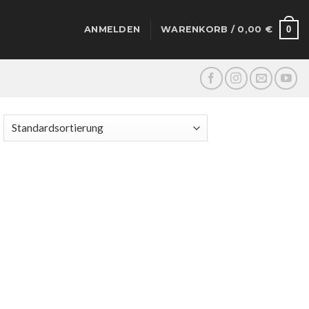
0
ANMELDEN
WARENKORB /
0,00
€