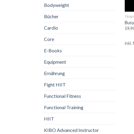
Bodyweight
Bücher
TRAI
Busy
Cardio
19,9
Core
inkl.
E-Books
Equipment
Ernährung
Fight HIIT
Functional Fitness
Functional Training
HIIT
KIBO Advanced Instructor