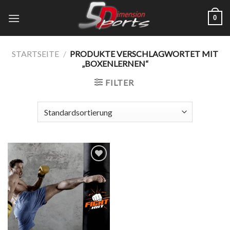
Zum
0
Inhalt
springen
STARTSEITE
/
PRODUKTE VERSCHLAGWORTET MIT
„BOXENLERNEN“
FILTER
Add to
wishlist