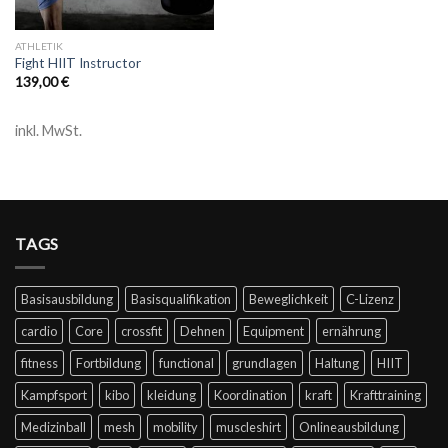
ATHLETIK
Fight HIIT Instructor
139,00
€
inkl. MwSt.
TAGS
Basisausbildung
Basisqualifikation
Beweglichkeit
C-Lizenz
cardio
Core
crossfit
Dehnen
Equipment
ernährung
fitness
Fortbildung
functional
grundlagen
Haltung
HIIT
Kampfsport
kibo
kleidung
Koordination
kraft
Krafttraining
Medizinball
mesh
mobility
muscleshirt
Onlineausbildung