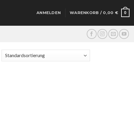
0
ANMELDEN
WARENKORB /
0,00
€