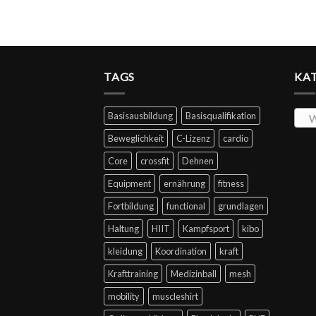
TAGS
KA
Basisausbildung
Basisqualifikation
W
Beweglichkeit
C-Lizenz
cardio
Core
crossfit
Dehnen
Equipment
ernährung
fitness
Fortbildung
functional
grundlagen
Haltung
HIIT
Kampfsport
kibo
kleidung
Koordination
kraft
Krafttraining
Medizinball
mesh
mobility
muscleshirt