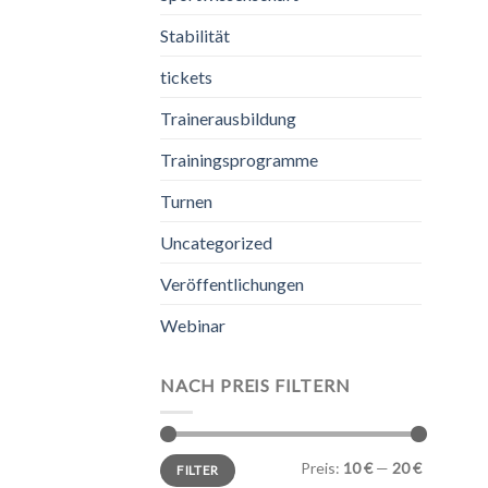
Stabilität
tickets
Trainerausbildung
Trainingsprogramme
Turnen
Uncategorized
Veröffentlichungen
Webinar
NACH PREIS FILTERN
Min.
Max.
Preis:
10 €
—
20 €
FILTER
Preis
Preis