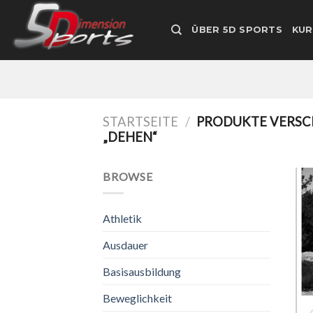
Zum
Inhalt
ÜBER 5D SPORTS
KUR
springen
STARTSEITE
/
PRODUKTE VERSC
„DEHEN“
BROWSE
Athletik
Ausdauer
Basisausbildung
Beweglichkeit