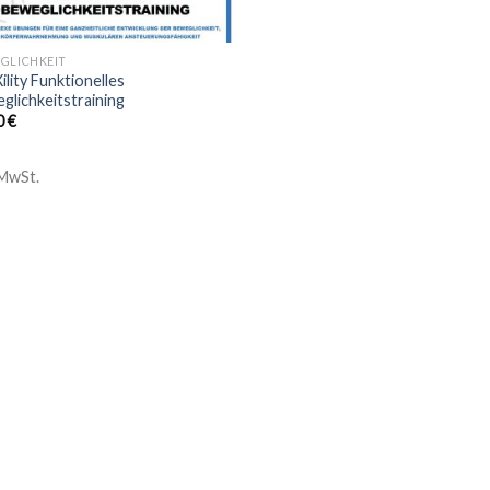
GLICHKEIT
ility Funktionelles
glichkeitstraining
0
€
 MwSt.