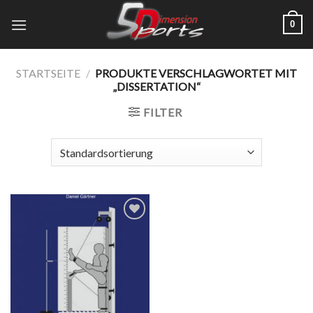
Zum
0
Inhalt
springen
STARTSEITE
/
PRODUKTE VERSCHLAGWORTET MIT
„DISSERTATION“
FILTER
Add to
wishlist