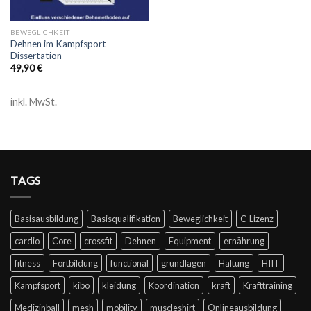
BEWEGLICHKEIT
Dehnen im Kampfsport –
Dissertation
49,90
€
inkl. MwSt.
TAGS
Basisausbildung
Basisqualifikation
Beweglichkeit
C-Lizenz
cardio
Core
crossfit
Dehnen
Equipment
ernährung
fitness
Fortbildung
functional
grundlagen
Haltung
HIIT
Kampfsport
kibo
kleidung
Koordination
kraft
Krafttraining
Medizinball
mesh
mobility
muscleshirt
Onlineausbildung