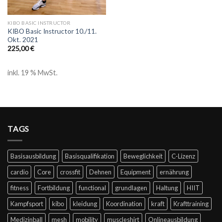
KIBO BASIC INSTRUCTOR
KIBO Basic Instructor 10./11.
Okt. 2021
225,00
€
inkl. 19 % MwSt.
TAGS
Basisausbildung
Basisqualifikation
Beweglichkeit
C-Lizenz
cardio
Core
crossfit
Dehnen
Equipment
ernährung
fitness
Fortbildung
functional
grundlagen
Haltung
HIIT
Kampfsport
kibo
kleidung
Koordination
kraft
Krafttraining
Medizinball
mesh
mobility
muscleshirt
Onlineausbildung