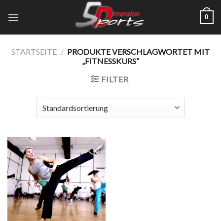
Zum
0
Inhalt
springen
STARTSEITE
/
PRODUKTE VERSCHLAGWORTET MIT
„FITNESSKURS“
FILTER
Add to
wishlist