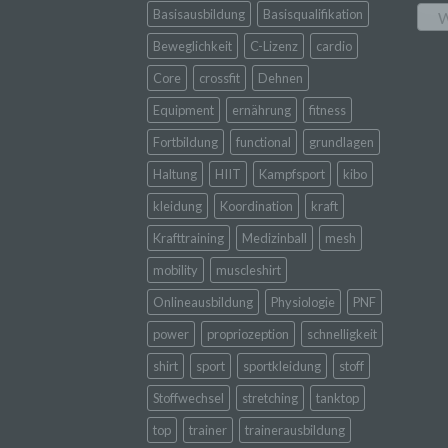
Stand
Basisausbildung
Basisqualifikation
W
beson
genet
Beweglichkeit
C-Lizenz
cardio
Identi
Core
crossfit
Dehnen
Equipment
ernährung
fitness
b) b
Fortbildung
functional
grundlagen
Haltung
HIIT
Kampfsport
kibo
Betrof
Perso
kleidung
Koordination
kraft
Veran
Krafttraining
Medizinball
mesh
mobility
muscleshirt
c) V
Onlineausbildung
Physiologie
PNF
power
propriozeption
schnelligkeit
Verar
ausge
shirt
sport
sportkleidung
stoff
mit p
Organ
Stoffwechsel
stretching
tanktop
Verän
Offen
top
trainer
trainerausbildung
Berei