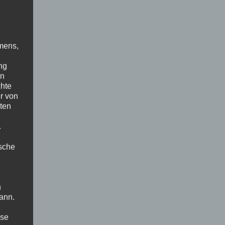
mens,
ng
en
chte
r von
ten
.
ische
n
ann.
ise