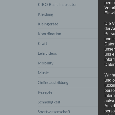
perso
KIBO Basic Instructor
Verar
Einwi
Kleidung
Die V
Kleingeräte
der A
Koordination
Perso
und i
Kraft
Daten
unser
Lehrvideos
uns e
infor
Mobility
Daten
Music
Wir h
und o
Onlineausbildung
lücke
perso
Rezepte
Inter
aufwe
Schnelligkeit
Aus d
perso
Sportwissenschaft