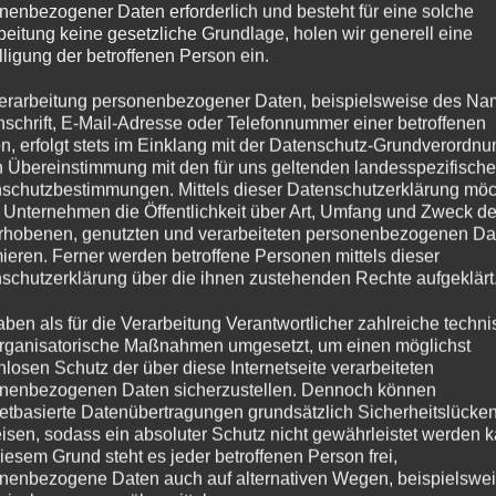
nenbezogener Daten erforderlich und besteht für eine solche
beitung keine gesetzliche Grundlage, holen wir generell eine
lligung der betroffenen Person ein.
erarbeitung personenbezogener Daten, beispielsweise des Na
nschrift, E-Mail-Adresse oder Telefonnummer einer betroffenen
n, erfolgt stets im Einklang mit der Datenschutz-Grundverordnu
n Übereinstimmung mit den für uns geltenden landesspezifisch
schutzbestimmungen. Mittels dieser Datenschutzerklärung mö
 Unternehmen die Öffentlichkeit über Art, Umfang und Zweck de
rhobenen, genutzten und verarbeiteten personenbezogenen Da
mieren. Ferner werden betroffene Personen mittels dieser
schutzerklärung über die ihnen zustehenden Rechte aufgeklärt
aben als für die Verarbeitung Verantwortlicher zahlreiche techn
rganisatorische Maßnahmen umgesetzt, um einen möglichst
nlosen Schutz der über diese Internetseite verarbeiteten
nenbezogenen Daten sicherzustellen. Dennoch können
netbasierte Datenübertragungen grundsätzlich Sicherheitslücke
isen, sodass ein absoluter Schutz nicht gewährleistet werden k
iesem Grund steht es jeder betroffenen Person frei,
nenbezogene Daten auch auf alternativen Wegen, beispielswe