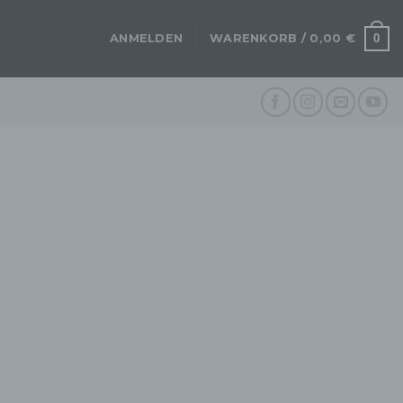
0
ANMELDEN
WARENKORB /
0,00
€