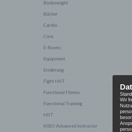
Bodyweight
Bücher
Cardio
Core
E-Books
Equipment
Ernährung
Fight HIIT
Dat
Functional Fitness
Stand
Wir f
Functional Training
Nutzu
perso
HIIT
beson
Anspr
KIBO Advanced Instructor
perso