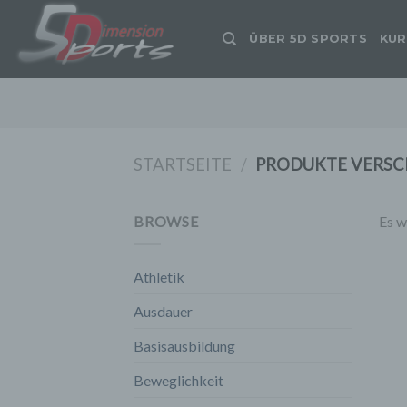
Zum
Inhalt
ÜBER 5D SPORTS
KUR
springen
STARTSEITE
/
PRODUKTE VERSC
BROWSE
Es w
Athletik
Ausdauer
Basisausbildung
Beweglichkeit