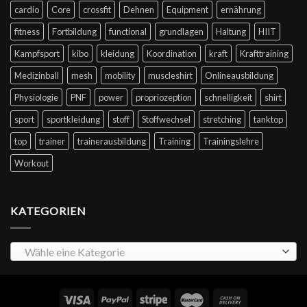
cardio
Core
crossfit
Dehnen
Equipment
ernährung
fitness
Fortbildung
functional
grundlagen
Haltung
HIIT
Kampfsport
kibo
kleidung
Koordination
kraft
Krafttraining
Medizinball
mesh
mobility
muscleshirt
Onlineausbildung
Physiologie
PNF
power
propriozeption
schnelligkeit
shirt
sport
sportkleidung
stoff
Stoffwechsel
stretching
tanktop
top
trainer
trainerausbildung
Training
Trainingslehre
Workout
KATEGORIEN
Wähle eine Kategorie