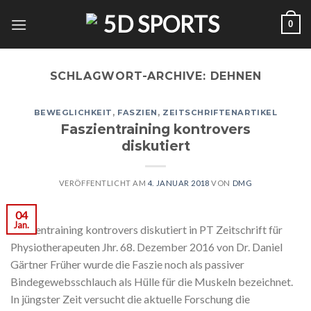
Zum
0
Inhalt
springen
SCHLAGWORT-ARCHIVE:
DEHNEN
BEWEGLICHKEIT
,
FASZIEN
,
ZEITSCHRIFTENARTIKEL
Faszientraining kontrovers
diskutiert
VERÖFFENTLICHT AM
4. JANUAR 2018
VON
DMG
04
Jan.
Faszientraining kontrovers diskutiert in PT Zeitschrift für
Physiotherapeuten Jhr. 68. Dezember 2016 von Dr. Daniel
Gärtner Früher wurde die Faszie noch als passiver
Bindegewebsschlauch als Hülle für die Muskeln bezeichnet.
In jüngster Zeit versucht die aktuelle Forschung die