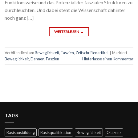
Funktionsweise und das Potenzial der faszialen Strukturen zu
durchleuchten. Und dabei steht die Wissenschaft dahinter
noch ganz […]
WEITERLESEN
→
Veröffentlicht am
Beweglichkeit
,
Faszien
,
Zeitschriftenartikel
|
Markiert
Beweglichkeit
,
Dehnen
,
Faszien
Hinterlasse einen Kommentar
TAGS
Basisausbildung
Basisqualifikation
Beweglichkeit
C-Lizenz