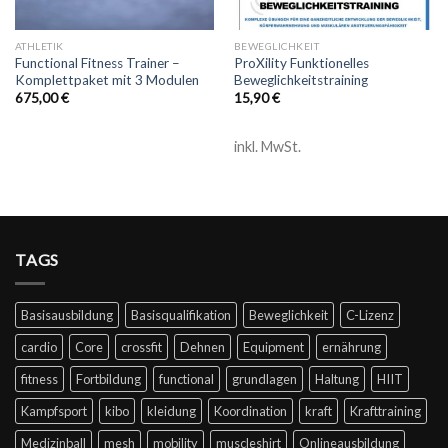
ATHLETIK
BEWEGLICHKEIT
Functional Fitness Trainer –
ProXility Funktionelles
Komplettpaket mit 3 Modulen
Beweglichkeitstraining
675,00
€
15,90
€
inkl. MwSt.
TAGS
Basisausbildung
Basisqualifikation
Beweglichkeit
C-Lizenz
cardio
Core
crossfit
Dehnen
Equipment
ernährung
fitness
Fortbildung
functional
grundlagen
Haltung
HIIT
Kampfsport
kibo
kleidung
Koordination
kraft
Krafttraining
Medizinball
mesh
mobility
muscleshirt
Onlineausbildung