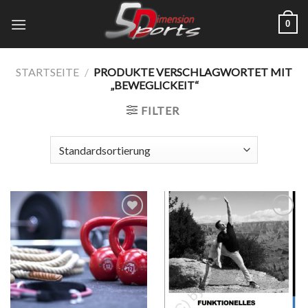
Zum
0
Inhalt
springen
STARTSEITE
/
PRODUKTE VERSCHLAGWORTET MIT
„BEWEGLICKEIT“
FILTER
Add to
Add to
wishlist
wishlist