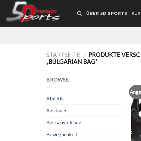
Zum
Inhalt
ÜBER 5D SPORTS
KUR
springen
STARTSEITE
/
PRODUKTE VERSC
„BULGARIAN BAG“
BROWSE
Ange
Athletik
Ausdauer
Basisausbildung
Beweglichkeit