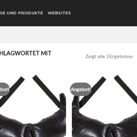
SE UND PRODUKTE
WEBSITES
HLAGWORTET MIT
Zeigt alle 3 Ergebnisse
bot!
Angebot!
Add to
Add
wishlist
wish