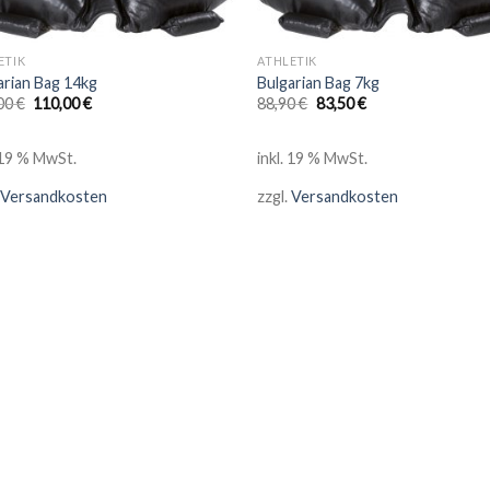
ETIK
ATHLETIK
arian Bag 14kg
Bulgarian Bag 7kg
00
€
110,00
€
88,90
€
83,50
€
. 19 % MwSt.
inkl. 19 % MwSt.
Versandkosten
zzgl.
Versandkosten