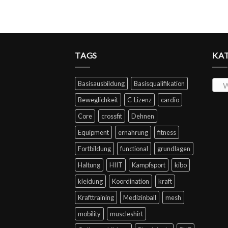
TAGS
KA
Basisausbildung
Basisqualifikation
W
Beweglichkeit
C-Lizenz
cardio
Core
crossfit
Dehnen
Equipment
ernährung
fitness
Fortbildung
functional
grundlagen
Haltung
HIIT
Kampfsport
kibo
kleidung
Koordination
kraft
Krafttraining
Medizinball
mesh
mobility
muscleshirt