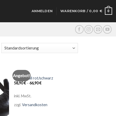
0
ANMELDEN
WARENKORB /
0,00
€
ATHLETIK
Angebot!
 to
Add to
Medizinball rot/schwarz
list
wishlist
58,90
€
–
66,90
€
inkl. MwSt.
zzgl.
Versandkosten