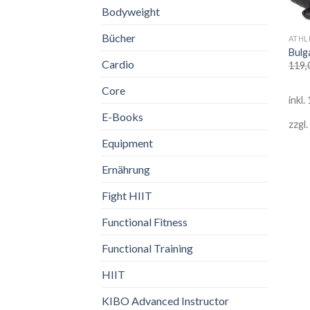
Bodyweight
Bücher
ATHL
Bulg
Cardio
119,
Core
inkl
E-Books
zzgl.
Equipment
Ernährung
Fight HIIT
Functional Fitness
Functional Training
HIIT
KIBO Advanced Instructor