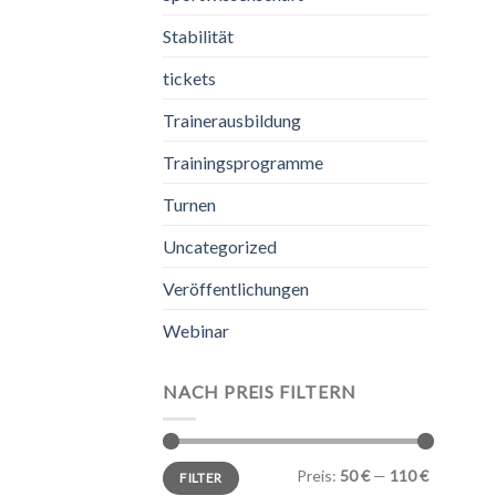
Stabilität
tickets
Trainerausbildung
Trainingsprogramme
Turnen
Uncategorized
Veröffentlichungen
Webinar
NACH PREIS FILTERN
Min.
Max.
Preis:
50 €
—
110 €
FILTER
Preis
Preis