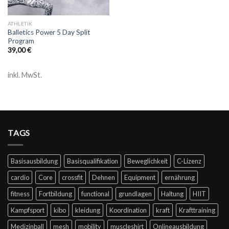
ATHLETIK
Balletics Power 5 Day Split
Program
39,00
€
inkl. MwSt.
TAGS
Basisausbildung
Basisqualifikation
Beweglichkeit
C-Lizenz
cardio
Core
crossfit
Dehnen
Equipment
ernährung
fitness
Fortbildung
functional
grundlagen
Haltung
HIIT
Kampfsport
kibo
kleidung
Koordination
kraft
Krafttraining
Medizinball
mesh
mobility
muscleshirt
Onlineausbildung