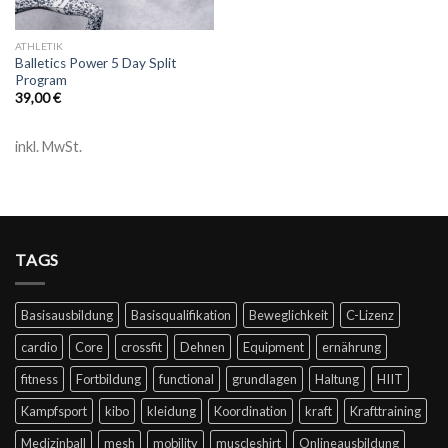
ATHLETIK
Balletics Power 5 Day Split
Program
39,00
€
inkl. MwSt.
TAGS
Basisausbildung
Basisqualifikation
Beweglichkeit
C-Lizenz
cardio
Core
crossfit
Dehnen
Equipment
ernährung
fitness
Fortbildung
functional
grundlagen
Haltung
HIIT
Kampfsport
kibo
kleidung
Koordination
kraft
Krafttraining
Medizinball
mesh
mobility
muscleshirt
Onlineausbildung