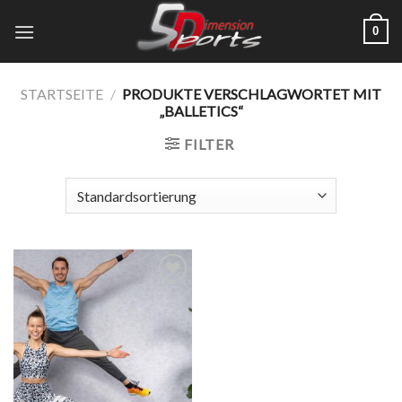
Zum
0
Inhalt
springen
STARTSEITE
/
PRODUKTE VERSCHLAGWORTET MIT
„BALLETICS“
FILTER
Add to
wishlist